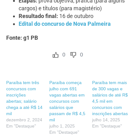
Etapas:
prova objetiva, prática (para alguns
cargos) e títulos (para magistério)
Resultado final:
16 de outubro
Edital do concurso de Nova Palmeira
Fonte: g1 PB
0
0
Paraíba tem três
Paraíba começa
Paraíba tem mais
concursos com
julho com 691
de 300 vagas e
inscrições
vagas abertas em
salários de até R$
abertas; salário
concursos com
4,5 mil em
chega a até R$ 14
salários que
concursos com
mil
passam de R$ 4,5
inscrições abertas
dezembro 2, 2024
mil
julho 14, 2025
Em "Destaque"
julho 1, 2025
Em "Destaque"
Em "Destaque"