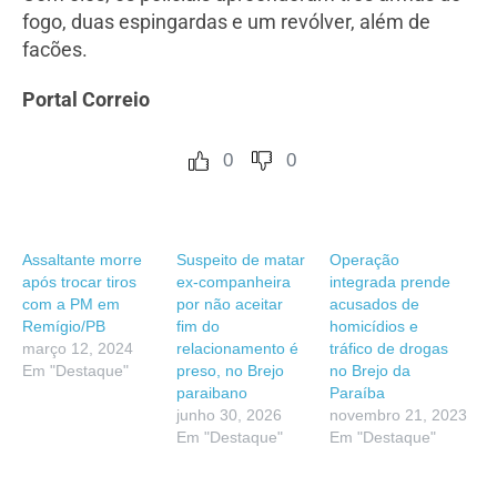
fogo, duas espingardas e um revólver, além de
facões.
Portal Correio
0
0
Assaltante morre
Suspeito de matar
Operação
após trocar tiros
ex-companheira
integrada prende
com a PM em
por não aceitar
acusados de
Remígio/PB
fim do
homicídios e
março 12, 2024
relacionamento é
tráfico de drogas
Em "Destaque"
preso, no Brejo
no Brejo da
paraibano
Paraíba
junho 30, 2026
novembro 21, 2023
Em "Destaque"
Em "Destaque"