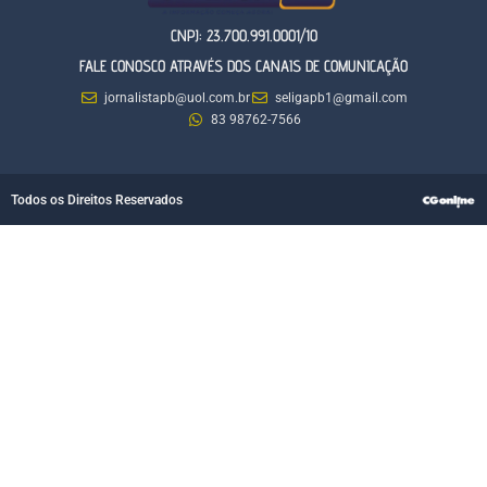
CNPJ: 23.700.991.0001/10
FALE CONOSCO ATRAVÉS DOS CANAIS DE COMUNICAÇÃO
jornalistapb@uol.com.br
seligapb1@gmail.com
83 98762-7566
Todos os Direitos Reservados