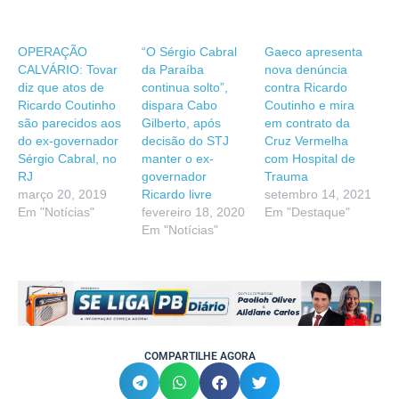
OPERAÇÃO
“O Sérgio Cabral
Gaeco apresenta
CALVÁRIO: Tovar
da Paraíba
nova denúncia
diz que atos de
continua solto”,
contra Ricardo
Ricardo Coutinho
dispara Cabo
Coutinho e mira
são parecidos aos
Gilberto, após
em contrato da
do ex-governador
decisão do STJ
Cruz Vermelha
Sérgio Cabral, no
manter o ex-
com Hospital de
RJ
governador
Trauma
março 20, 2019
Ricardo livre
setembro 14, 2021
Em "Notícias"
fevereiro 18, 2020
Em "Destaque"
Em "Notícias"
COMPARTILHE AGORA