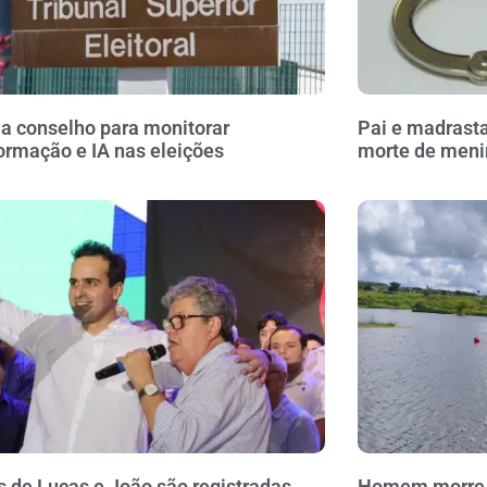
ia conselho para monitorar
Pai e madrasta
ormação e IA nas eleições
morte de meni
 de Lucas e João são registradas
Homem morre a