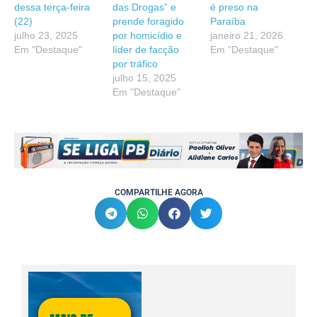
dessa terça-feira
das Drogas” e
é preso na
(22)
prende foragido
Paraíba
julho 23, 2025
por homicídio e
janeiro 21, 2026
Em "Destaque"
líder de facção
Em "Destaque"
por tráfico
julho 15, 2025
Em "Destaque"
COMPARTILHE AGORA