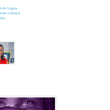
a de Lagoa
rante e levará
des