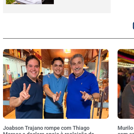
Joabson Trajano rompe com Thiago
Murilo