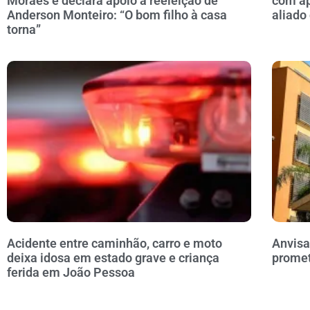
Moraes e declara apoio à reeleição de
com ap
Anderson Monteiro: “O bom filho à casa
aliado
torna”
Acidente entre caminhão, carro e moto
Anvisa
deixa idosa em estado grave e criança
prome
ferida em João Pessoa