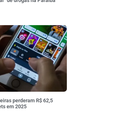
al” de drogas na Paraíba
leiras perderam R$ 62,5
ets em 2025