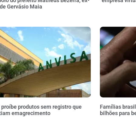
oio do prefeito Matheus Bezerra, ex-
“empresa virtu
 de Gervásio Maia
 proíbe produtos sem registro que
Famílias brasi
tiam emagrecimento
bilhões para b