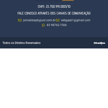
CNPJ: 23.700.991.0001/10
FALE CONOSCO ATRAVÉS DOS CANAIS DE COMUNICAÇÃO
jornalistapb@uol.com.br
seligapb1@gmail.com
83 98762-7566
Todos os Direitos Reservados