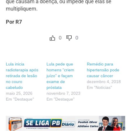
que causam a doença, ou impede que elas se
multipliquem.
Por R7
0
0
Lula inicia
Lula pede que
Remédio para
radioterapia após
homens “criem
hipertensão pode
retirada de lesão
juízo” e façam
causar câncer
no couro
exame de
dezembro 4, 2018
cabeludo
próstata
Em "Notícias"
maio 25, 2026
novembro 7, 2023
Em "Destaque"
Em "Destaque"