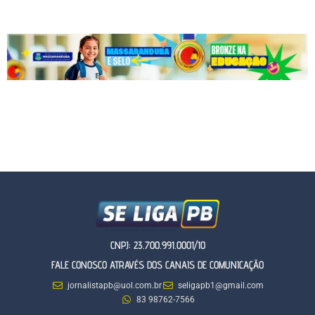
CNPJ: 23.700.991.0001/10
FALE CONOSCO ATRAVÉS DOS CANAIS DE COMUNICAÇÃO
jornalistapb@uol.com.br
seligapb1@gmail.com
83 98762-7566