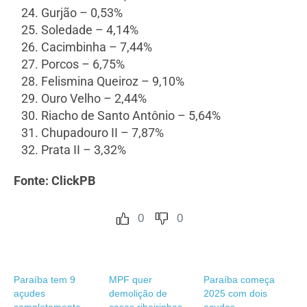
Gurjão – 0,53%
Soledade – 4,14%
Cacimbinha – 7,44%
Porcos – 6,75%
Felismina Queiroz – 9,10%
Ouro Velho – 2,44%
Riacho de Santo Antônio – 5,64%
Chupadouro II – 7,87%
Prata II – 3,32%
Fonte: ClickPB
0
0
Paraíba tem 9
MPF quer
Paraíba começa
açudes
demolição de
2025 com dois
completamente
casas ribeirinhas
açudes