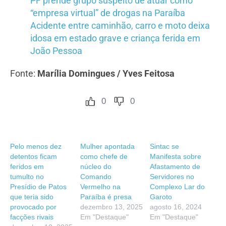
PF prende grupo suspeito de atuar como
“empresa virtual” de drogas na Paraíba
Acidente entre caminhão, carro e moto deixa
idosa em estado grave e criança ferida em
João Pessoa
Fonte:
Marília Domingues / Yves Feitosa
0
0
Pelo menos dez
Mulher apontada
Sintac se
detentos ficam
como chefe de
Manifesta sobre
feridos em
núcleo do
Afastamento de
tumulto no
Comando
Servidores no
Presídio de Patos
Vermelho na
Complexo Lar do
que teria sido
Paraíba é presa
Garoto
provocado por
dezembro 13, 2025
agosto 16, 2024
facções rivais
Em "Destaque"
Em "Destaque"