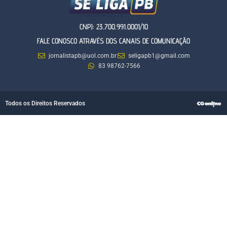
CNPJ: 23.700.991.0001/10
FALE CONOSCO ATRAVÉS DOS CANAIS DE COMUNICAÇÃO
jornalistapb@uol.com.br
seligapb1@gmail.com
83 98762-7566
Todos os Direitos Reservados