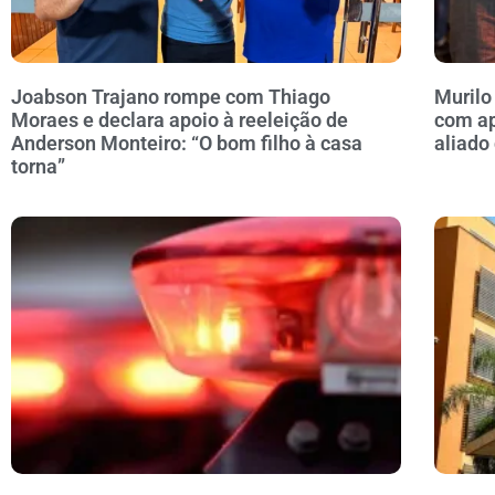
Joabson Trajano rompe com Thiago
Murilo
Moraes e declara apoio à reeleição de
com ap
Anderson Monteiro: “O bom filho à casa
aliado
torna”