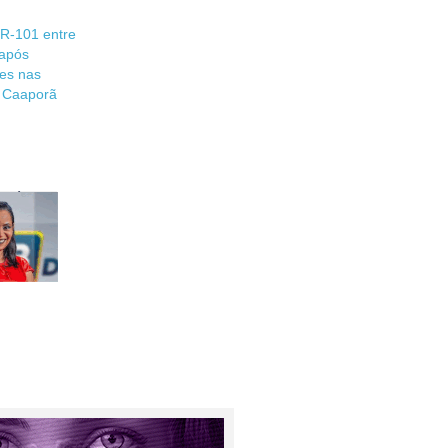
R-101 entre
após
es nas
 Caaporã