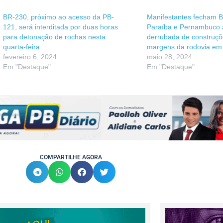
BR-230, próximo ao acesso da PB-
Manifestantes fecham B
121, será interditada por duas horas
Paraíba e Pernambuco 
para detonação de rochas nesta
derrubada de construçõ
quarta-feira
margens da rodovia em
fevereiro 6, 2024
maio 28, 2024
Em "Destaque"
Em "Destaque"
COMPARTILHE AGORA