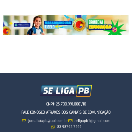
CNPJ: 23.700.991.0001/10
FALE CONOSCO ATRAVÉS DOS CANAIS DE COMUNICAÇÃO
jornalistapb@uol.com.br
seligapb1@gmail.com
83 98762-7566