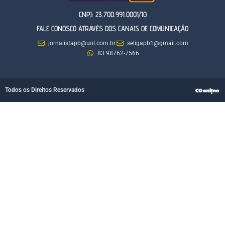
CNPJ: 23.700.991.0001/10
FALE CONOSCO ATRAVÉS DOS CANAIS DE COMUNICAÇÃO
jornalistapb@uol.com.br
seligapb1@gmail.com
83 98762-7566
Todos os Direitos Reservados