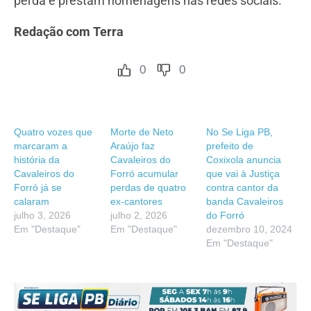
perda e prestam homenagens nas redes sociais.
Redação com Terra
0
0
Quatro vozes que
Morte de Neto
No Se Liga PB,
marcaram a
Araújo faz
prefeito de
história da
Cavaleiros do
Coxixola anuncia
Cavaleiros do
Forró acumular
que vai à Justiça
Forró já se
perdas de quatro
contra cantor da
calaram
ex-cantores
banda Cavaleiros
julho 3, 2026
julho 2, 2026
do Forró
Em "Destaque"
Em "Destaque"
dezembro 10, 2024
Em "Destaque"