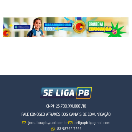
CNPJ: 23.700.991.0001/10
FALE CONOSCO ATRAVÉS DOS CANAIS DE COMUNICAÇÃO
jornalistapb@uol.com.br
seligapb1@gmail.com
83 98762-7566