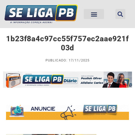
1b23f8a4c97cc55f757ec2aae921f
03d
PUBLICADO: 17/11/2025