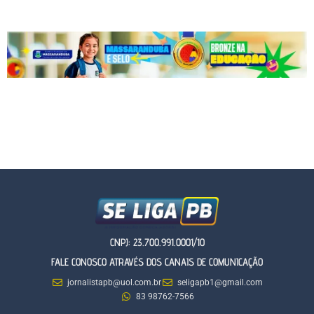
CNPJ: 23.700.991.0001/10
FALE CONOSCO ATRAVÉS DOS CANAIS DE COMUNICAÇÃO
jornalistapb@uol.com.br
seligapb1@gmail.com
83 98762-7566