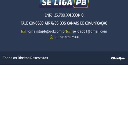
CNPJ: 23.700.991.0001/10
FALE CONOSCO ATRAVÉS DOS CANAIS DE COMUNICAÇÃO
jornalistapb@uol.com.br
seligapb1@gmail.com
83 98762-7566
Todos os Direitos Reservados