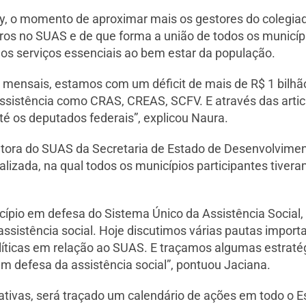
 o momento de aproximar mais os gestores do colegia
os no SUAS e de que forma a união de todos os municíp
dos serviços essenciais ao bem estar da população.
s mensais, estamos com um déficit de mais de R$ 1 bilh
ssistência como CRAS, CREAS, SCFV. E através das arti
é os deputados federais”, explicou Naura.
tora do SUAS da Secretaria de Estado de Desenvolvime
alizada, na qual todos os municípios participantes tiver
ípio em defesa do Sistema Único da Assistência Social,
assistência social. Hoje discutimos várias pautas impor
líticas em relação ao SUAS. E traçamos algumas estraté
 defesa da assistência social”, pontuou Jaciana.
ativas, será traçado um calendário de ações em todo o E