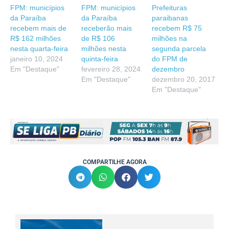
FPM: municípios
FPM: municípios
Prefeituras
da Paraíba
da Paraíba
paraibanas
recebem mais de
receberão mais
recebem R$ 75
R$ 162 milhões
de R$ 106
milhões na
nesta quarta-feira
milhões nesta
segunda parcela
janeiro 10, 2024
quinta-feira
do FPM de
Em "Destaque"
fevereiro 28, 2024
dezembro
Em "Destaque"
dezembro 20, 2017
Em "Destaque"
COMPARTILHE AGORA