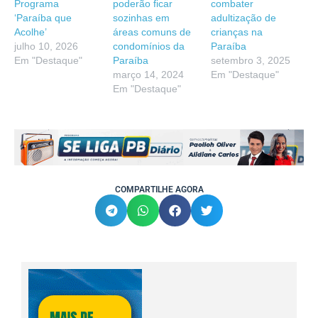
Programa
poderão ficar
combater
‘Paraíba que
sozinhas em
adultização de
Acolhe’
áreas comuns de
crianças na
julho 10, 2026
condomínios da
Paraíba
Em "Destaque"
Paraíba
setembro 3, 2025
março 14, 2024
Em "Destaque"
Em "Destaque"
COMPARTILHE AGORA