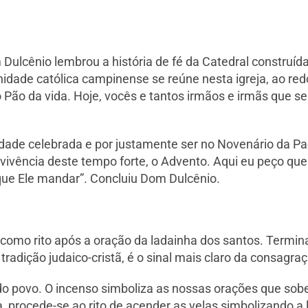
Dulcênio lembrou a história de fé da Catedral construí
idade católica campinense se reúne nesta igreja, ao redo
o o Pão da vida. Hoje, vocês e tantos irmãos e irmãs que 
dade celebrada e por justamente ser no Novenário da Pad
vivência deste tempo forte, o Advento. Aqui eu peço qu
 que Ele mandar”. Concluiu Dom Dulcênio.
 como rito após a oração da ladainha dos santos. Termi
tradição judaico-cristã, é o sinal mais claro da consagra
 do povo. O incenso simboliza as nossas orações que sob
procede-se ao rito de acender as velas simbolizando a l