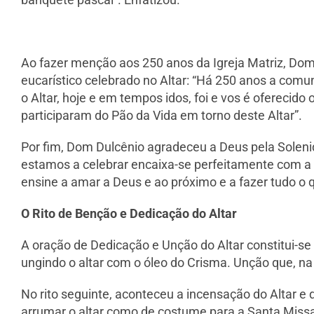
Ao fazer menção aos 250 anos da Igreja Matriz, Dom 
eucarístico celebrado no Altar: “Há 250 anos a comun
o Altar, hoje e em tempos idos, foi e vos é oferecid
participaram do Pão da Vida em torno deste Altar”.
Por fim, Dom Dulcênio agradeceu a Deus pela Soleni
estamos a celebrar encaixa-se perfeitamente com a 
ensine a amar a Deus e ao próximo e a fazer tudo o
O Rito de Benção e Dedicação do Altar
A oração de Dedicação e Unção do Altar constitui-se
ungindo o altar com o óleo do Crisma. Unção que, na 
No rito seguinte, aconteceu a incensação do Altar e
arrumar o altar como de costume para a Santa Missa, 