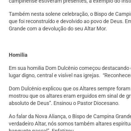
campinense estiveram presentes, a exemplo do Insti
Também nesta solene celebração, o Bispo de Campin
que foi reconstruído e devolvido ao povo de Deus. E
Grande com a devolução do seu Altar Mor.
Homilia
Em sua homilia Dom Dulcênio começou destacando qu
lugar digno, central e visível nas igrejas. “Reconhece
Dom Dulcênio explicou que os Altares sempre foram um
mostrou que os altares eram erguidos em sinal de gr
absoluto de Deus”. Ensinou o Pastor Diocesano.
Ao falar da Nova Aliança, o Bispo de Campina Grande 
verdadeiro Altar, nós somos também altares espiritua
banquete pascal”. Enfatizou.