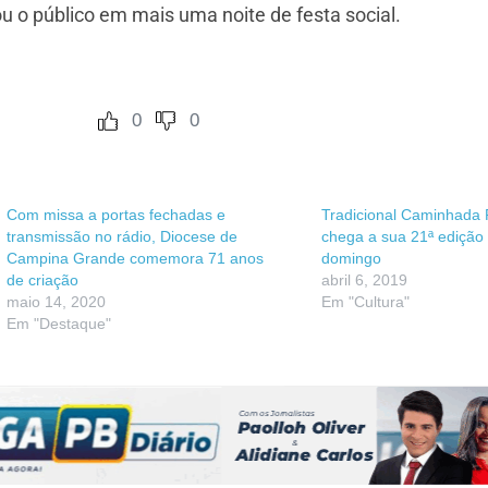
u o público em mais uma noite de festa social.
0
0
Com missa a portas fechadas e
Tradicional Caminhada P
transmissão no rádio, Diocese de
chega a sua 21ª edição
Campina Grande comemora 71 anos
domingo
de criação
abril 6, 2019
maio 14, 2020
Em "Cultura"
Em "Destaque"