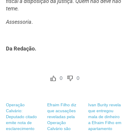
fiscal a disposição da justiça. Quem não deve não
teme.
Assessoria
.
Da Redação.
0
0
Operação
Efraim Filho diz
Ivan Burity revela
Calvário:
que acusações
que entregou
Deputado citado
reveladas pela
mala de dinheiro
emite nota de
Operação
a Efraim Filho em
esclarecimento
Calvário são
apartamento