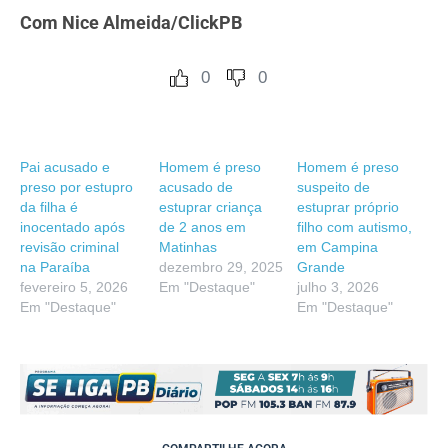
Com Nice Almeida/ClickPB
0
0
Pai acusado e
Homem é preso
Homem é preso
preso por estupro
acusado de
suspeito de
da filha é
estuprar criança
estuprar próprio
inocentado após
de 2 anos em
filho com autismo,
revisão criminal
Matinhas
em Campina
na Paraíba
dezembro 29, 2025
Grande
fevereiro 5, 2026
Em "Destaque"
julho 3, 2026
Em "Destaque"
Em "Destaque"