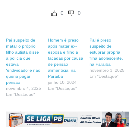
0
0
Pai suspeito de
Homem é preso
Pai é preso
matar o próprio
após matar ex-
suspeito de
filho autista disse
esposa e filho a
estuprar própria
à polícia que
facadas por causa
filha adolescente,
estava
de pensão
na Paraíba
‘endividado’ e não
alimentícia, na
novembro 3, 2025
queria pagar
Paraíba
Em "Destaque"
pensão
junho 10, 2024
novembro 4, 2025
Em "Destaque"
Em "Destaque"