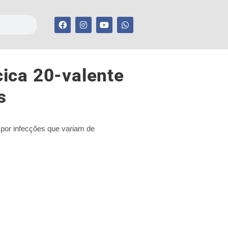
ica 20-valente
s
por infecções que variam de