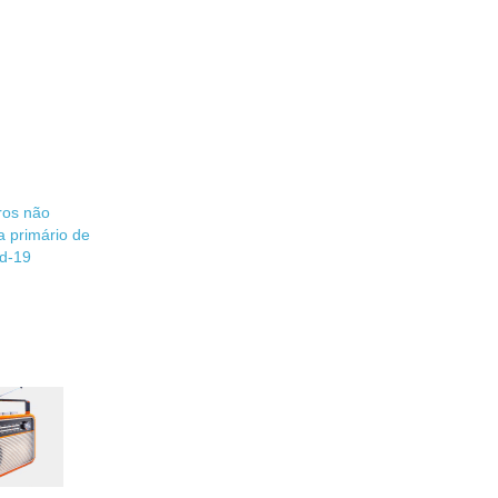
iros não
 primário de
id-19