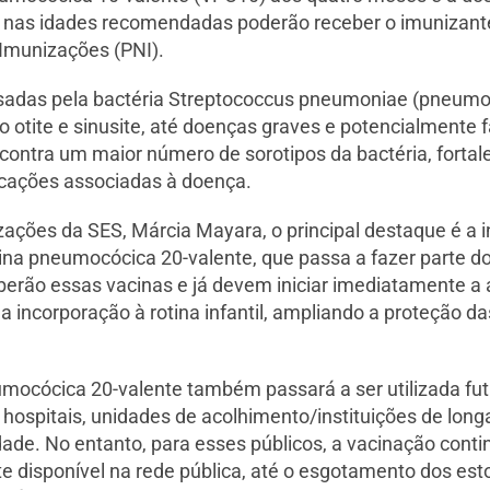
 nas idades recomendadas poderão receber o imunizante
Imunizações (PNI).
sadas pela bactéria Streptococcus pneumoniae (pneumo
otite e sinusite, até doenças graves e potencialmente 
 contra um maior número de sorotipos da bactéria, forta
icações associadas à doença.
ções da SES, Márcia Mayara, o principal destaque é a in
na pneumocócica 20-valente, que passa a fazer parte do 
berão essas vacinas e já devem iniciar imediatamente a 
 incorporação à rotina infantil, ampliando a proteção d
umocócica 20-valente também passará a ser utilizada f
, hospitais, unidades de acolhimento/instituições de lo
ade. No entanto, para esses públicos, a vacinação cont
 disponível na rede pública, até o esgotamento dos es