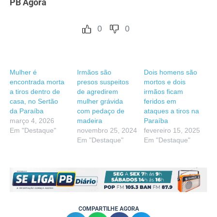
PB Agora
0
0
Mulher é
Irmãos são
Dois homens são
encontrada morta
presos suspeitos
mortos e dois
a tiros dentro de
de agredirem
irmãos ficam
casa, no Sertão
mulher grávida
feridos em
da Paraíba
com pedaço de
ataques a tiros na
março 4, 2026
madeira
Paraíba
Em "Destaque"
novembro 25, 2024
fevereiro 15, 2025
Em "Destaque"
Em "Destaque"
COMPARTILHE AGORA