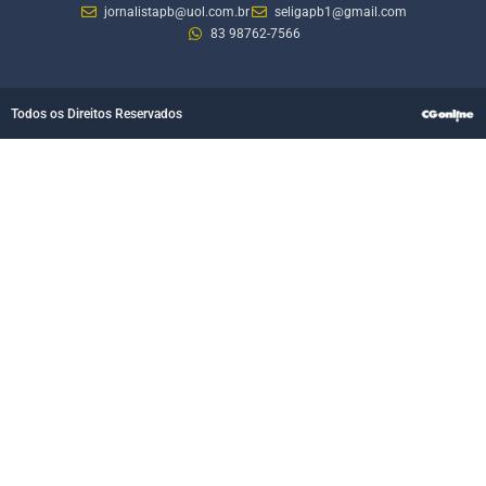
jornalistapb@uol.com.br
seligapb1@gmail.com
83 98762-7566
Todos os Direitos Reservados