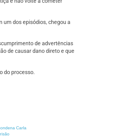
tiça e não volte a cometer
Em um dos episódios, chegou a
escumprimento de advertências
ção de causar dano direto e que
vo do processo.
condena Carla
risão