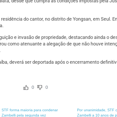
diata, desde que cumpra as condições impostas pela Jus
 residência do cantor, no distrito de Yongsan, em Seul. 
a.
guição e invasão de propriedade, destacando ainda o d
siderou como atenuante a alegação de que não houve inten
.
raíba, deverá ser deportada após o encerramento definiti
0
0
STF forma maioria para condenar
Por unanimidade, STF 
Zambelli pela segunda vez
Zambelli a 10 anos de p