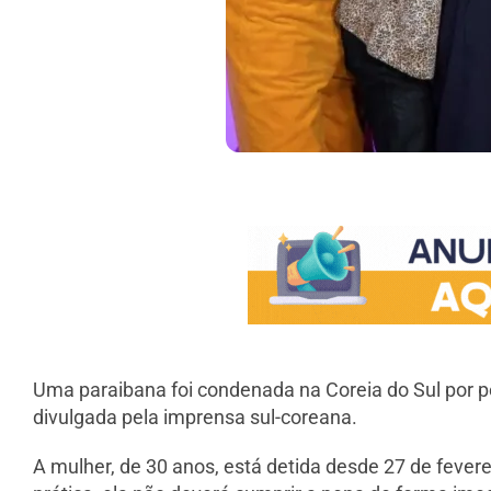
Uma paraibana foi condenada na Coreia do Sul por pe
divulgada pela imprensa sul-coreana.
A mulher, de 30 anos, está detida desde 27 de feve