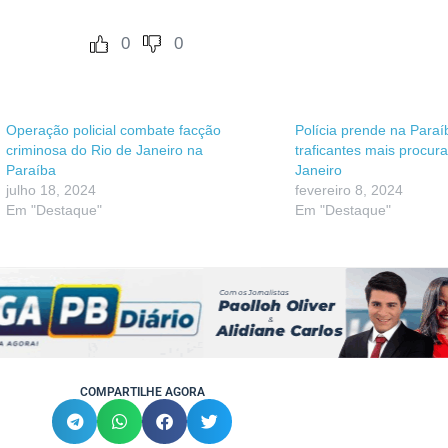
0
0
Operação policial combate facção
Polícia prende na Para
criminosa do Rio de Janeiro na
traficantes mais procur
Paraíba
Janeiro
julho 18, 2024
fevereiro 8, 2024
Em "Destaque"
Em "Destaque"
COMPARTILHE AGORA