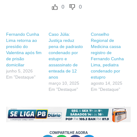
0
0
Fernando Cunha
Caso Júlia:
Conselho
Lima retorna ao
Justiça reduz
Regional de
presídio do
pena de padrasto
Medicina cassa
Valentina após fim
condenado por
registro de
de prisão
estupro e
Fernando Cunha
domiciliar
assassinato de
Lima, pediatra
junho 5, 2026
enteada de 12
condenado por
Em "Destaque"
anos
estupro
março 10, 2025
agosto 14, 2025
Em "Destaque"
Em "Destaque"
COMPARTILHE AGORA