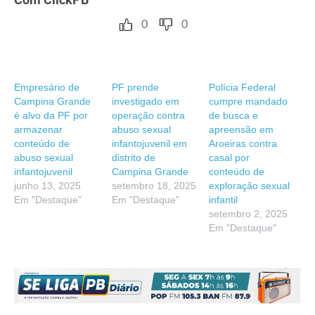
0
0
Empresário de
PF prende
Polícia Federal
Campina Grande
investigado em
cumpre mandado
é alvo da PF por
operação contra
de busca e
armazenar
abuso sexual
apreensão em
conteúdo de
infantojuvenil em
Aroeiras contra
abuso sexual
distrito de
casal por
infantojuvenil
Campina Grande
conteúdo de
junho 13, 2025
setembro 18, 2025
exploração sexual
Em "Destaque"
Em "Destaque"
infantil
setembro 2, 2025
Em "Destaque"