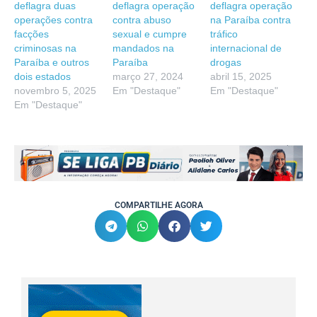
deflagra duas
deflagra operação
deflagra operação
operações contra
contra abuso
na Paraíba contra
facções
sexual e cumpre
tráfico
criminosas na
mandados na
internacional de
Paraíba e outros
Paraíba
drogas
dois estados
março 27, 2024
abril 15, 2025
novembro 5, 2025
Em "Destaque"
Em "Destaque"
Em "Destaque"
COMPARTILHE AGORA