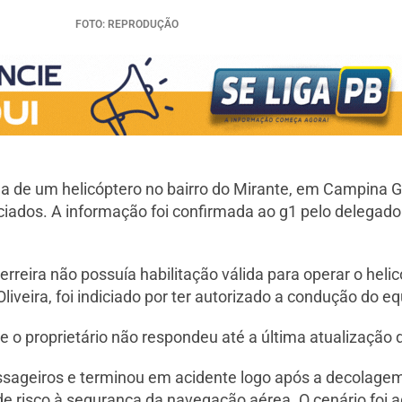
FOTO: REPRODUÇÃO
eda de um helicóptero no bairro do Mirante, em Campina 
diciados. A informação foi confirmada ao g1 pelo delegad
reira não possuía habilitação válida para operar o helic
iveira, foi indiciado por ter autorizado a condução do 
 e o proprietário não respondeu até a última atualização
ssageiros e terminou em acidente logo após a decolagem
 risco à segurança da navegação aérea. O cenário foi a