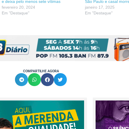
e deixa pelo menos sete vítimas
São Paulo e casal morr
fevereiro 20, 2024
janeiro 17, 2025
Em "Destaque"
Em "Destaque"
COMPARTILHE AGORA