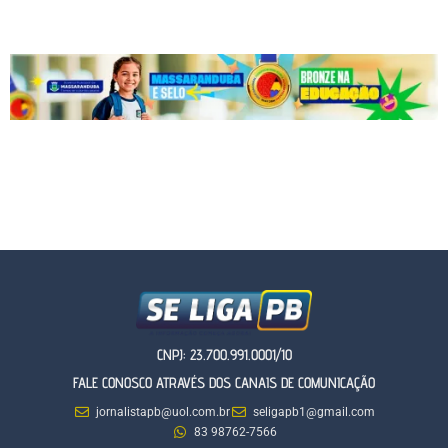
CNPJ: 23.700.991.0001/10
FALE CONOSCO ATRAVÉS DOS CANAIS DE COMUNICAÇÃO
jornalistapb@uol.com.br
seligapb1@gmail.com
83 98762-7566