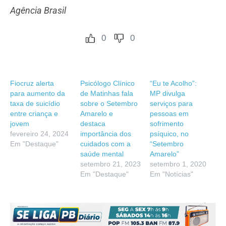
Agência Brasil
0
0
Fiocruz alerta
Psicólogo Clínico
“Eu te Acolho”:
para aumento da
de Matinhas fala
MP divulga
taxa de suicídio
sobre o Setembro
serviços para
entre criança e
Amarelo e
pessoas em
jovem
destaca
sofrimento
fevereiro 24, 2024
importância dos
psíquico, no
Em "Destaque"
cuidados com a
“Setembro
saúde mental
Amarelo”
setembro 21, 2023
setembro 1, 2020
Em "Destaque"
Em "Notícias"