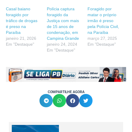
Casal baiano
Polícia captura
Foragido por
foragido por
foragido da
matar o próprio
tráfico de drogas
Justiça com mais
irmão é preso
é preso na
de 15 anos de
pela Polícia Civil,
Paraíba
condenação, em
na Paraíba
janeiro 21, 2026
Campina Grande
março 27, 2025
Em "Destaque"
janeiro 24, 2024
Em "Destaque"
Em "Destaque"
COMPARTILHE AGORA