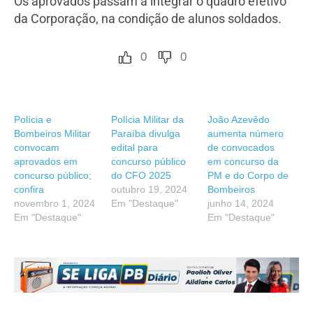
Os aprovados passam a integrar o quadro efetivo
da Corporação, na condição de alunos soldados.
0
0
Polícia e
Polícia Militar da
João Azevêdo
Bombeiros Militar
Paraíba divulga
aumenta número
convocam
edital para
de convocados
aprovados em
concurso público
em concurso da
concurso público;
do CFO 2025
PM e do Corpo de
confira
outubro 19, 2024
Bombeiros
novembro 1, 2024
Em "Destaque"
junho 14, 2024
Em "Destaque"
Em "Destaque"