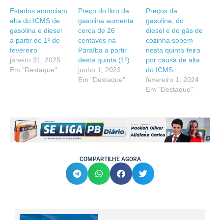
Estados anunciam
Preço do litro da
Preços da
alta do ICMS de
gasolina aumenta
gasolina, do
gasolina e diesel
cerca de 26
diesel e do gás de
a partir de 1º de
centavos na
cozinha sobem
fevereiro
Paraíba a partir
nesta quinta-feira
janeiro 31, 2025
desta quinta (1º)
por causa de alta
Em "Destaque"
junho 1, 2023
do ICMS
Em "Destaque"
fevereiro 1, 2024
Em "Destaque"
COMPARTILHE AGORA