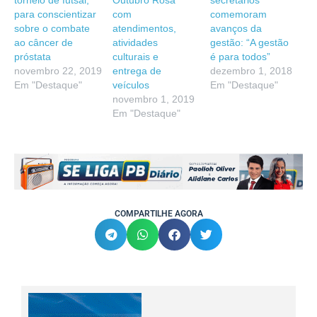
torneio de futsal,
Outubro Rosa
secretários
para conscientizar
com
comemoram
sobre o combate
atendimentos,
avanços da
ao câncer de
atividades
gestão: “A gestão
próstata
culturais e
é para todos”
novembro 22, 2019
entrega de
dezembro 1, 2018
Em "Destaque"
veículos
Em "Destaque"
novembro 1, 2019
Em "Destaque"
COMPARTILHE AGORA