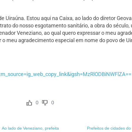
 de Uiraúna. Estou aqui na Caixa, ao lado do diretor Geo
trato do nosso esgotamento sanitário, a obra do século,
enador Veneziano, ao qual quero expressar o meu agrad
ar o meu agradecimento especial em nome do povo de Uir
utm_source=ig_web_copy_link&igsh=MzRlODBiNWFlZA==
0
0
Ao lado de Veneziano, prefeita
Prefeitos de cidades do