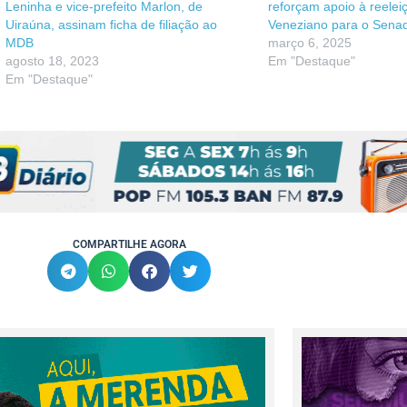
Leninha e vice-prefeito Marlon, de
reforçam apoio à reelei
Uiraúna, assinam ficha de filiação ao
Veneziano para o Sena
MDB
março 6, 2025
agosto 18, 2023
Em "Destaque"
Em "Destaque"
COMPARTILHE AGORA