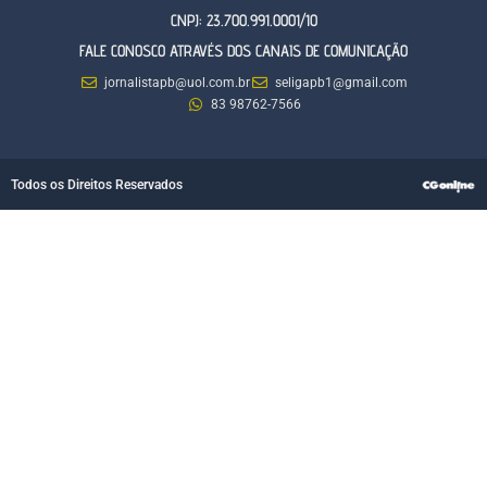
CNPJ: 23.700.991.0001/10
FALE CONOSCO ATRAVÉS DOS CANAIS DE COMUNICAÇÃO
jornalistapb@uol.com.br
seligapb1@gmail.com
83 98762-7566
Todos os Direitos Reservados