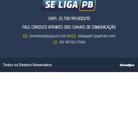
CNPJ: 23.700.991.0001/10
FALE CONOSCO ATRAVÉS DOS CANAIS DE COMUNICAÇÃO
jornalistapb@uol.com.br
seligapb1@gmail.com
83 98762-7566
Todos os Direitos Reservados