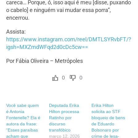
careca… Porque, ó, isso aqui é meu [disse, puxando
o cabelo] e ninguém vai mudar essa porra”,
encerrou.
Assista:
https://www.instagram.com/reel/DMTLSYRvbFT/?
igsh=MXZmdWFqd2d0cDc5cw==
Por Fábia Oliveira – Metrópoles
0
0
Você sabe quem
Deputada Erika
Erika Hilton
é Antonia
Hilton processa
solicita ao STF
Fontenelle? Ela é
Ratinho por
bloqueio de bens
autora da frase:
discurso
de Eduardo
“Esses paraíbas
transfóbico
Bolsonaro por
acham que
março 12, 2026
crime de lesa-