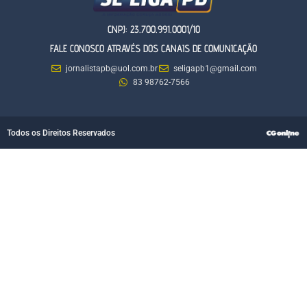
CNPJ: 23.700.991.0001/10
FALE CONOSCO ATRAVÉS DOS CANAIS DE COMUNICAÇÃO
jornalistapb@uol.com.br
seligapb1@gmail.com
83 98762-7566
Todos os Direitos Reservados