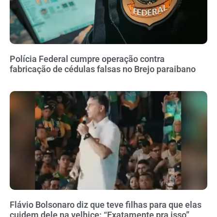
Polícia Federal cumpre operação contra
fabricação de cédulas falsas no Brejo paraibano
Flávio Bolsonaro diz que teve filhas para que elas
cuidem dele na velhice: “Exatamente pra isso”