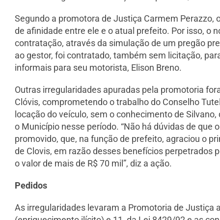
Segundo a promotora de Justiça Carmem Perazzo, o n
de afinidade entre ele e o atual prefeito. Por isso, 
contratação, através da simulação de um pregão pres
ao gestor, foi contratado, também sem licitação, pa
informais para seu motorista, Elison Breno.
Outras irregularidades apuradas pela promotoria fora
Clóvis, comprometendo o trabalho do Conselho Tutela
locação do veículo, sem o conhecimento de Silvano, 
o Município nesse período. “Não há dúvidas de que o
promovido, que, na função de prefeito, agraciou o 
de Clovis, em razão desses benefícios perpetrados p
o valor de mais de R$ 70 mil”, diz a ação.
Pedidos
As irregularidades levaram a Promotoria de Justiça 
(enriquecimento ilícito) e 11, da Lei 8429/92 e as c