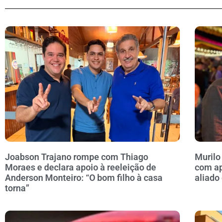
Joabson Trajano rompe com Thiago
Murilo
Moraes e declara apoio à reeleição de
com ap
Anderson Monteiro: “O bom filho à casa
aliado
torna”