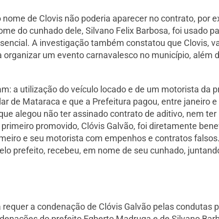
ome de Clovis não poderia aparecer no contrato, por exi
o nome do cunhado dele, Silvano Felix Barbosa, foi usado p
encial. A investigação também constatou que Clovis, val
ra organizar um evento carnavalesco no município, além 
m: a utilização do veículo locado e de um motorista da pr
r de Mataraca e que a Prefeitura pagou, entre janeiro e
que alegou não ter assinado contrato de aditivo, nem ter
 primeiro promovido, Clóvis Galvão, foi diretamente ben
primeiro e seu motorista com empenhos e contratos fals
elo prefeito, recebeu, em nome de seu cunhado, juntand
a requer a condenação de Clóvis Galvão pelas condutas pr
ondenações do prefeito Egberto Madruga e de Silvano Barb