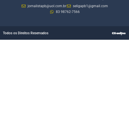
jornalistapb@uol.com.br
seligapb1@gmail.com
83 98762-7566
Todos os Direitos Reservados