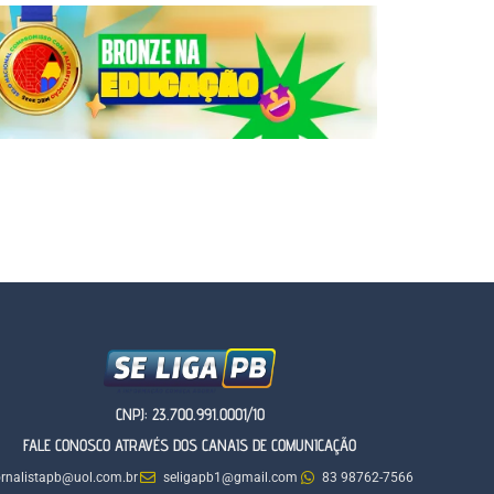
CNPJ: 23.700.991.0001/10
FALE CONOSCO ATRAVÉS DOS CANAIS DE COMUNICAÇÃO
ornalistapb@uol.com.br
seligapb1@gmail.com
83 98762-7566