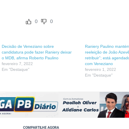
0
0
Decisão de Veneziano sobre
Raniery Paulino mantém
candidatura pode fazer Raniery deixar
reeleição de João Azev
o MDB, afirma Roberto Paulino
retribuir”; está agenda
fevereiro 7, 2022
com Veneziano
Em "Destaque"
fevereiro 1, 2022
Em "Destaque"
COMPARTILHE AGORA