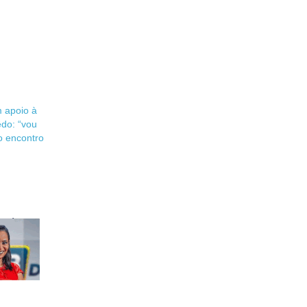
 apoio à
êdo: “vou
do encontro