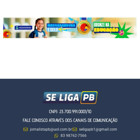
CNPJ: 23.700.991.0001/10
FALE CONOSCO ATRAVÉS DOS CANAIS DE COMUNICAÇÃO
jornalistapb@uol.com.br
seligapb1@gmail.com
83 98762-7566