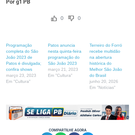
Por g1 PB
0
0
Programação
Patos anuncia
Terreiro do Forró
completa do São
nesta quinta-feira
recebe multidão
João 2023 de
programação do
na abertura
Patos é divulgada;
São João 2023
histórica do
confira shows
março 21, 2023
Melhor São João
março 23, 2023
Em "Cultura"
do Brasil
Em "Cultura"
junho 20, 2026
Em "Notícias"
COMPARTILHE AGORA